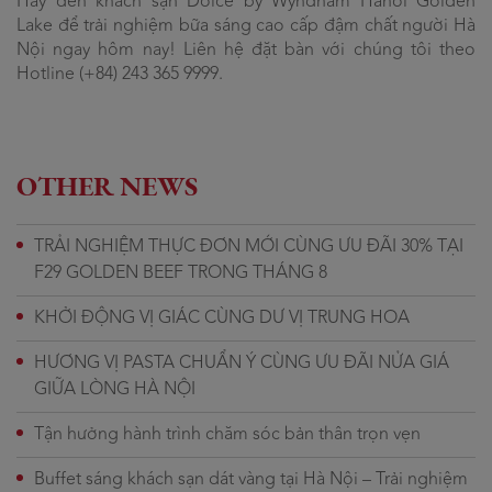
Hãy đến khách sạn Dolce by Wyndham Hanoi Golden
Lake để trải nghiệm bữa sáng cao cấp đậm chất người Hà
Nội ngay hôm nay! Liên hệ đặt bàn với chúng tôi theo
Hotline (+84) 243 365 9999.
OTHER NEWS
TRẢI NGHIỆM THỰC ĐƠN MỚI CÙNG ƯU ĐÃI 30% TẠI
F29 GOLDEN BEEF TRONG THÁNG 8
KHỞI ĐỘNG VỊ GIÁC CÙNG DƯ VỊ TRUNG HOA
HƯƠNG VỊ PASTA CHUẨN Ý CÙNG ƯU ĐÃI NỬA GIÁ
GIỮA LÒNG HÀ NỘI
Tận hưởng hành trình chăm sóc bản thân trọn vẹn
Buffet sáng khách sạn dát vàng tại Hà Nội – Trải nghiệm