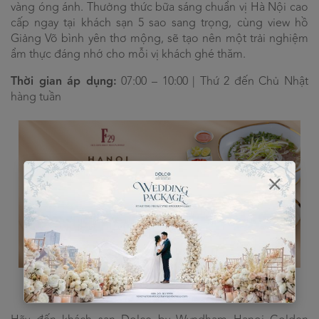
vàng óng ánh. Thưởng thức bữa sáng chuẩn vị Hà Nội cao
cấp ngay tại khách sạn 5 sao sang trọng, cùng view hồ
Giảng Võ bình yên thơ mộng, sẽ tạo nên một trải nghiệm
ẩm thực đáng nhớ cho mỗi vị khách ghé thăm.
Thời gian áp dụng:
07:00 – 10:00 | Thứ 2 đến Chủ Nhật
hàng tuần
Hanoi breakfast combo tại khách sạn 5 sao chỉ với
299.000++VND