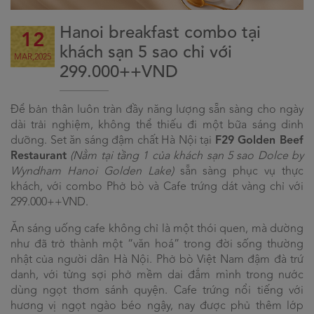
Hanoi breakfast combo tại
12
khách sạn 5 sao chỉ với
MAR,2025
299.000++VND
Để bản thân luôn tràn đầy năng lượng sẵn sàng cho ngày
dài trải nghiệm, không thể thiếu đi một bữa sáng dinh
dưỡng. Set ăn sáng đậm chất Hà Nội tại
F29 Golden Beef
Restaurant
(Nằm tại tầng 1 của khách sạn 5 sao Dolce by
Wyndham Hanoi Golden Lake)
sẵn sàng phục vụ thực
khách, với combo Phở bò và Cafe trứng dát vàng chỉ với
299.000++VND.
Ăn sáng uống cafe không chỉ là một thói quen, mà dường
như đã trở thành một “văn hoá” trong đời sống thường
nhật của người dân Hà Nội. Phở bò Việt Nam đậm đà trứ
danh, với từng sợi phở mềm dai đắm mình trong nước
dùng ngọt thơm sánh quyện. Cafe trứng nổi tiếng với
hương vị ngọt ngào béo ngậy, nay được phủ thêm lớp