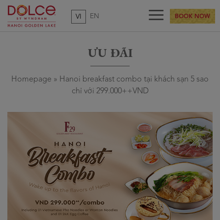
EN
VI
BOOK NOW
ƯU ĐÃI
Homepage
»
Hanoi breakfast combo tại khách sạn 5 sao
chỉ với 299.000++VND