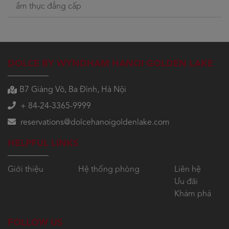
ẩm thực đẳng cấp
DOLCE BY WYNDHAM HANOI GOLDEN LAKE
B7 Giảng Võ, Ba Đình, Hà Nội
+ 84-24-3365-9999
reservations@dolcehanoigoldenlake.com
HELPFUL LINKS
Giới thiệu
Hệ thống phòng
Liên hệ
Ưu đãi
Khám phá
FOLLOW US