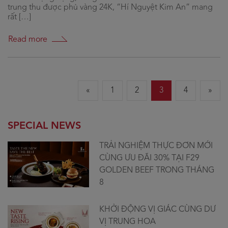
trung thu được phủ vàng 24K, “Hí Nguyệt Kim An” mang
rất […]
Read more
«
1
2
3
4
»
SPECIAL NEWS
TRẢI NGHIỆM THỰC ĐƠN MỚI
CÙNG ƯU ĐÃI 30% TẠI F29
GOLDEN BEEF TRONG THÁNG
8
KHỞI ĐỘNG VỊ GIÁC CÙNG DƯ
VỊ TRUNG HOA