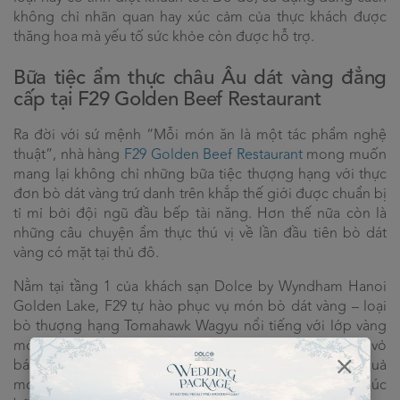
không chỉ nhãn quan hay xúc cảm của thực khách được
thăng hoa mà yếu tố sức khỏe còn được hỗ trợ.
Bữa tiệc ẩm thực châu Âu dát vàng đẳng
cấp tại F29 Golden Beef Restaurant
Ra đời với sứ mệnh “Mỗi món ăn là một tác phẩm nghệ
thuật”, nhà hàng
F29 Golden Beef Restaurant
mong muốn
mang lại không chỉ những bữa tiệc thượng hạng với thực
đơn bò dát vàng trứ danh trên khắp thế giới được chuẩn bị
tỉ mỉ bởi đội ngũ đầu bếp tài năng. Hơn thế nữa còn là
những câu chuyện ẩm thực thú vị về lần đầu tiên bò dát
vàng có mặt tại thủ đô.
Nằm tại tầng 1 của khách sạn Dolce by Wyndham Hanoi
Golden Lake, F29 tự hào phục vụ món bò dát vàng – loại
bò thượng hạng Tomahawk Wagyu nổi tiếng với lớp vàng
mỏng 24K đầy mê hoặc. Burger dát vàng toàn bộ phần vỏ
bánh, kèm theo lớp thịt bò mềm ẩm. Hay bánh ngọt quả
mơ dát vàng – Nốt nhạc dịu dàng lại hân hoan để kết thúc