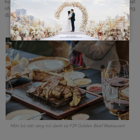
bữa ăn đến từ các đầu bếp trứ danh 5 sao. Và hàng loạt
những món ăn dát vàng đặc sắc khác trong menu dát vàng
độc đáo chỉ có tại F29 Golden Beef Restaurant.
Món bò dát vàng trứ danh tại F29 Golden Beef Restaurant